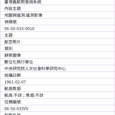
臺灣舊航照查詢系統
內容主題
地圖與遙測:遙測影像
條碼號
06-50-033-0010
主題
航空照片
類別
靜態圖像
數位化執行單位
中央研究院人文社會科學研究中心
拍攝日期
1961-02-07
航高焦距
航高:不詳；焦距:不詳
任務編號
06-50-033VV