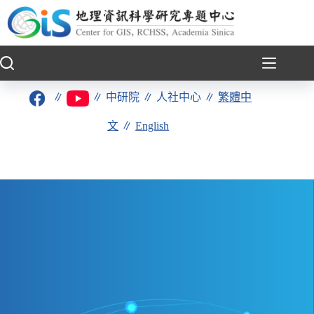
跳
至
主
要
內
容
∥
∥
中研院
∥
人社中心
∥
繁體中
文
∥
English